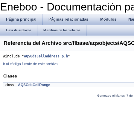
Eneboo - Documentación pa
Página principal
Páginas relacionadas
Módulos
Na
Lista de archivos
Miembros de los ficheros
Referencia del Archivo src/flbase/aqsobjects/AQ
#include "
AQSOdsCellAddress_p.h
"
Ir al código fuente de este archivo.
Clases
class
AQSOdsCellRange
Generado el Martes, 7 de