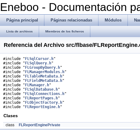
Eneboo - Documentación pa
Página principal
Páginas relacionadas
Módulos
Na
Lista de archivos
Miembros de los ficheros
Referencia del Archivo src/flbase/FLReportEngine
#include "
FLSqlCursor.h
"
#include "
FLSqlQuery.h
"
#include "
FLGroupByQuery.h
"
#include "
FLManagerModules.h
"
#include "
FLTableMetaData.h
"
#include "
FLFieldMetaData.h
"
#include "
FLManager.h
"
#include "
FLSqlDatabase.h
"
#include "
FLSqlConnections.h
"
#include "
FLReportPages.h
"
#include "
FLObjectFactory.h
"
#include "
FLReportEngine.h
"
Clases
class
FLReportEnginePrivate