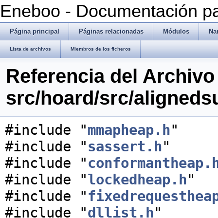
Eneboo - Documentación pa
Página principal
Páginas relacionadas
Módulos
Na
Lista de archivos
Miembros de los ficheros
Referencia del Archivo
src/hoard/src/aligned
#include "
mmapheap.h
"
#include "
sassert.h
"
#include "
conformantheap.
#include "
lockedheap.h
"
#include "
fixedrequesthea
#include "
dllist.h
"