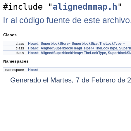
#include "
alignedmmap.h
"
Ir al código fuente de este archivo
Clases
class
Hoard::SuperblockStore< SuperblockSize, TheLockType >
class
Hoard::AlignedSuperblockHeapHelper< TheLockType, Superb
class
Hoard::AlignedSuperblockHeap< TheLockType, SuperblockSi
Namespaces
namespace
Hoard
Generado el Martes, 7 de Febrero de 