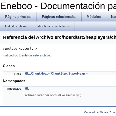
Eneboo - Documentación pa
Página principal
Páginas relacionadas
Módulos
Na
Lista de archivos
Miembros de los ficheros
Referencia del Archivo src/hoard/src/heaplayers/
#include <assert.h>
Ir al código fuente de este archivo.
Clases
class
HL::ChunkHeap< ChunkSize, SuperHeap >
Namespaces
namespace
HL
A thread-wrapper of childlike simplicity :).
Generado el Martes, 7 de