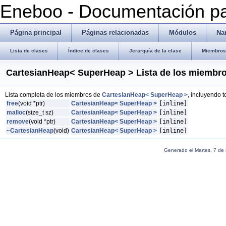
Eneboo - Documentación pa
Página principal
Páginas relacionadas
Módulos
Na
Lista de clases
Índice de clases
Jerarquía de la clase
Miembros 
CartesianHeap< SuperHeap > Lista de los miembr
Lista completa de los miembros de
CartesianHeap< SuperHeap >
, incluyendo 
free
(void *ptr)
CartesianHeap< SuperHeap >
[inline]
malloc
(size_t sz)
CartesianHeap< SuperHeap >
[inline]
remove
(void *ptr)
CartesianHeap< SuperHeap >
[inline]
~CartesianHeap
(void)
CartesianHeap< SuperHeap >
[inline]
Generado el Martes, 7 de