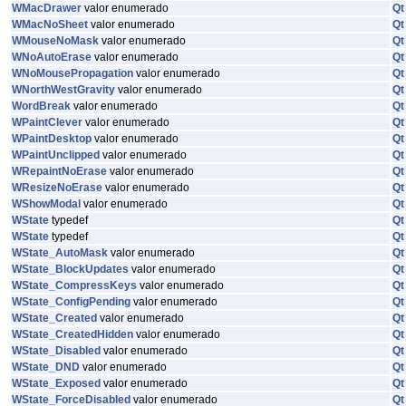
WMacDrawer
valor enumerado
Qt
WMacNoSheet
valor enumerado
Qt
WMouseNoMask
valor enumerado
Qt
WNoAutoErase
valor enumerado
Qt
WNoMousePropagation
valor enumerado
Qt
WNorthWestGravity
valor enumerado
Qt
WordBreak
valor enumerado
Qt
WPaintClever
valor enumerado
Qt
WPaintDesktop
valor enumerado
Qt
WPaintUnclipped
valor enumerado
Qt
WRepaintNoErase
valor enumerado
Qt
WResizeNoErase
valor enumerado
Qt
WShowModal
valor enumerado
Qt
WState
typedef
Qt
WState
typedef
Qt
WState_AutoMask
valor enumerado
Qt
WState_BlockUpdates
valor enumerado
Qt
WState_CompressKeys
valor enumerado
Qt
WState_ConfigPending
valor enumerado
Qt
WState_Created
valor enumerado
Qt
WState_CreatedHidden
valor enumerado
Qt
WState_Disabled
valor enumerado
Qt
WState_DND
valor enumerado
Qt
WState_Exposed
valor enumerado
Qt
WState_ForceDisabled
valor enumerado
Qt