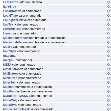
LeftButton
valor enumerado
Qt
lightGray
Qt
LocalDate
valor enumerado
Qt
LocalTime
valor enumerado
Qt
LoEnglishUnit
valor enumerado
Qt
LogText
valor enumerado
Qt
LoMetricUnit
valor enumerado
Qt
Lower
valor enumerado
C
MacintoshVersion
nombre de la enumeración
Qt
MacintoshVersion
nombre de la enumeración
Qt
Macro
valor enumerado
C
MacStyle
valor enumerado
Qt
magenta
Qt
merge
(Command *c)
C
META
valor enumerado
Qt
MetaButton
valor enumerado
Qt
MidButton
valor enumerado
Qt
Minimized
valor enumerado
Qt
MiterJoin
valor enumerado
Qt
Modifier
nombre de la enumeración
Qt
Modifier
nombre de la enumeración
Qt
MODIFIER_MASK
valor enumerado
Qt
MonoOnly
valor enumerado
Qt
MotifStyle
valor enumerado
Qt
MouseButtonMask
valor enumerado
Qt