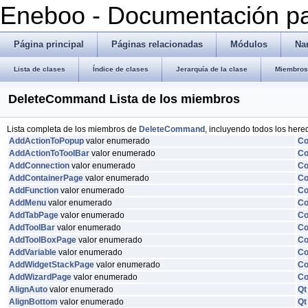
Eneboo - Documentación pa
Página principal
Páginas relacionadas
Módulos
Na
Lista de clases
Índice de clases
Jerarquía de la clase
Miembros 
DeleteCommand Lista de los miembros
Lista completa de los miembros de
DeleteCommand
, incluyendo todos los here
AddActionToPopup
valor enumerado
C
AddActionToToolBar
valor enumerado
C
AddConnection
valor enumerado
C
AddContainerPage
valor enumerado
C
AddFunction
valor enumerado
C
AddMenu
valor enumerado
C
AddTabPage
valor enumerado
C
AddToolBar
valor enumerado
C
AddToolBoxPage
valor enumerado
C
AddVariable
valor enumerado
C
AddWidgetStackPage
valor enumerado
C
AddWizardPage
valor enumerado
C
AlignAuto
valor enumerado
Qt
AlignBottom
valor enumerado
Qt