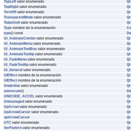
TopLeft
valor enumerado
Qt
TopRight
valor enumerado
Qt
TornOff
valor enumerado
Qt
TransparentMode
valor enumerado
Qt
TwipsUnit
valor enumerado
Qt
Type
nombre de la enumeración
C
type
() const
De
UI_AnimateCombo
valor enumerado
Qt
UI_AnimateMenu
valor enumerado
Qt
UI_AnimateToolBox
valor enumerado
Qt
UI_AnimateTooltip
valor enumerado
Qt
UI_FadeMenu
valor enumerado
Qt
UI_FadeTooltip
valor enumerado
Qt
UI_General
valor enumerado
Qt
UIEffect
nombre de la enumeración
Qt
UIEffect
nombre de la enumeración
Qt
Underline
valor enumerado
Qt
unexecute
()
De
UNICODE_ACCEL
valor enumerado
Qt
Unmanaged
valor enumerado
Qt
UpArrow
valor enumerado
Qt
UpArrowCursor
valor enumerado
Qt
upArrowCursor
Qt
UTC
valor enumerado
Qt
VerPattern
valor enumerado
Qt