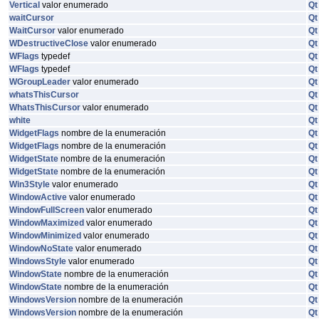
Vertical
valor enumerado
Qt
waitCursor
Qt
WaitCursor
valor enumerado
Qt
WDestructiveClose
valor enumerado
Qt
WFlags
typedef
Qt
WFlags
typedef
Qt
WGroupLeader
valor enumerado
Qt
whatsThisCursor
Qt
WhatsThisCursor
valor enumerado
Qt
white
Qt
WidgetFlags
nombre de la enumeración
Qt
WidgetFlags
nombre de la enumeración
Qt
WidgetState
nombre de la enumeración
Qt
WidgetState
nombre de la enumeración
Qt
Win3Style
valor enumerado
Qt
WindowActive
valor enumerado
Qt
WindowFullScreen
valor enumerado
Qt
WindowMaximized
valor enumerado
Qt
WindowMinimized
valor enumerado
Qt
WindowNoState
valor enumerado
Qt
WindowsStyle
valor enumerado
Qt
WindowState
nombre de la enumeración
Qt
WindowState
nombre de la enumeración
Qt
WindowsVersion
nombre de la enumeración
Qt
WindowsVersion
nombre de la enumeración
Qt