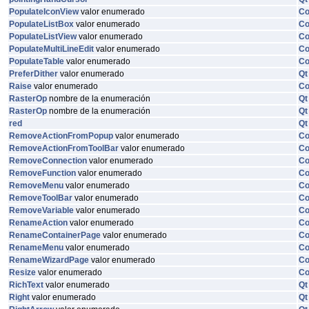
PopulateIconView
valor enumerado
C
PopulateListBox
valor enumerado
C
PopulateListView
valor enumerado
C
PopulateMultiLineEdit
valor enumerado
C
PopulateTable
valor enumerado
C
PreferDither
valor enumerado
Qt
Raise
valor enumerado
C
RasterOp
nombre de la enumeración
Qt
RasterOp
nombre de la enumeración
Qt
red
Qt
RemoveActionFromPopup
valor enumerado
C
RemoveActionFromToolBar
valor enumerado
C
RemoveConnection
valor enumerado
C
RemoveFunction
valor enumerado
C
RemoveMenu
valor enumerado
C
RemoveToolBar
valor enumerado
C
RemoveVariable
valor enumerado
C
RenameAction
valor enumerado
C
RenameContainerPage
valor enumerado
C
RenameMenu
valor enumerado
C
RenameWizardPage
valor enumerado
C
Resize
valor enumerado
C
RichText
valor enumerado
Qt
Right
valor enumerado
Qt