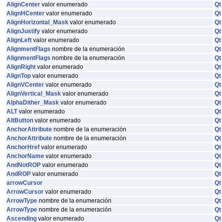
AlignCenter
valor enumerado
Qt
AlignHCenter
valor enumerado
Qt
AlignHorizontal_Mask
valor enumerado
Qt
AlignJustify
valor enumerado
Qt
AlignLeft
valor enumerado
Qt
AlignmentFlags
nombre de la enumeración
Qt
AlignmentFlags
nombre de la enumeración
Qt
AlignRight
valor enumerado
Qt
AlignTop
valor enumerado
Qt
AlignVCenter
valor enumerado
Qt
AlignVertical_Mask
valor enumerado
Qt
AlphaDither_Mask
valor enumerado
Qt
ALT
valor enumerado
Qt
AltButton
valor enumerado
Qt
AnchorAttribute
nombre de la enumeración
Qt
AnchorAttribute
nombre de la enumeración
Qt
AnchorHref
valor enumerado
Qt
AnchorName
valor enumerado
Qt
AndNotROP
valor enumerado
Qt
AndROP
valor enumerado
Qt
arrowCursor
Qt
ArrowCursor
valor enumerado
Qt
ArrowType
nombre de la enumeración
Qt
ArrowType
nombre de la enumeración
Qt
Ascending
valor enumerado
Qt