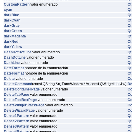
CustomPattern
valor enumerado
Qt
cyan
Qt
darkBlue
Qt
darkCyan
Qt
darkGray
Qt
darkGreen
Qt
darkMagenta
Qt
darkRed
Qt
darkYellow
Qt
DashDotDotLine
valor enumerado
Qt
DashDotLine
valor enumerado
Qt
DashLine
valor enumerado
Qt
DateFormat
nombre de la enumeración
Qt
DateFormat
nombre de la enumeración
Qt
Delete
valor enumerado
C
DeleteCommand
(const QString &n, FormWindow *fw, const QWidgetList &w)
De
DeleteContainerPage
valor enumerado
C
DeleteTabPage
valor enumerado
C
DeleteToolBoxPage
valor enumerado
C
DeleteWidgetStackPage
valor enumerado
C
DeleteWizardPage
valor enumerado
C
Dense1Pattern
valor enumerado
Qt
Dense2Pattern
valor enumerado
Qt
Dense3Pattern
valor enumerado
Qt
Dense4Pattern
valor enumerado
Qt