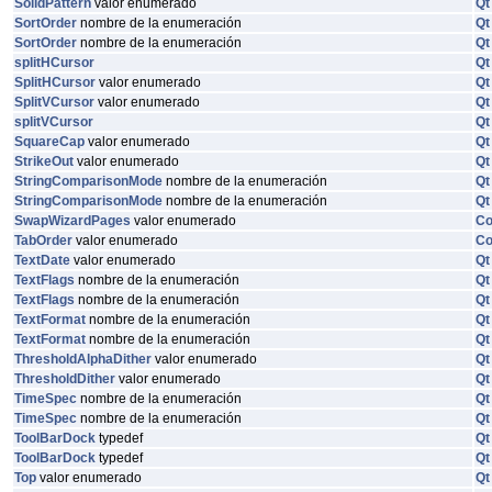
SolidPattern
valor enumerado
Qt
SortOrder
nombre de la enumeración
Qt
SortOrder
nombre de la enumeración
Qt
splitHCursor
Qt
SplitHCursor
valor enumerado
Qt
SplitVCursor
valor enumerado
Qt
splitVCursor
Qt
SquareCap
valor enumerado
Qt
StrikeOut
valor enumerado
Qt
StringComparisonMode
nombre de la enumeración
Qt
StringComparisonMode
nombre de la enumeración
Qt
SwapWizardPages
valor enumerado
C
TabOrder
valor enumerado
C
TextDate
valor enumerado
Qt
TextFlags
nombre de la enumeración
Qt
TextFlags
nombre de la enumeración
Qt
TextFormat
nombre de la enumeración
Qt
TextFormat
nombre de la enumeración
Qt
ThresholdAlphaDither
valor enumerado
Qt
ThresholdDither
valor enumerado
Qt
TimeSpec
nombre de la enumeración
Qt
TimeSpec
nombre de la enumeración
Qt
ToolBarDock
typedef
Qt
ToolBarDock
typedef
Qt
Top
valor enumerado
Qt