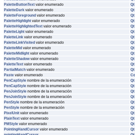
PaletteButtonText
valor enumerado
Qt
PaletteDark
valor enumerado
Qt
PaletteForeground
valor enumerado
Qt
PaletteHighlight
valor enumerado
Qt
PaletteHighlightedText
valor enumerado
Qt
PaletteLight
valor enumerado
Qt
PaletteLink
valor enumerado
Qt
PaletteLinkVisited
valor enumerado
Qt
PaletteMid
valor enumerado
Qt
PaletteMidlight
valor enumerado
Qt
PaletteShadow
valor enumerado
Qt
PaletteText
valor enumerado
Qt
PartialMatch
valor enumerado
Qt
Paste
valor enumerado
C
PenCapStyle
nombre de la enumeración
Qt
PenCapStyle
nombre de la enumeración
Qt
PenJoinStyle
nombre de la enumeración
Qt
PenJoinStyle
nombre de la enumeración
Qt
PenStyle
nombre de la enumeración
Qt
PenStyle
nombre de la enumeración
Qt
PixelUnit
valor enumerado
Qt
PlainText
valor enumerado
Qt
PMStyle
valor enumerado
Qt
PointingHandCursor
valor enumerado
Qt
pointingHandCursor
Qt