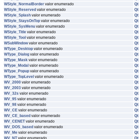
WStyle_NormalBorder
valor enumerado
Qt
WStyle_Reserved
valor enumerado
Qt
WStyle_Splash
valor enumerado
Qt
WStyle_StaysOnTop
valor enumerado
Qt
WStyle_SysMenu
valor enumerado
Qt
WStyle_Title
valor enumerado
Qt
WStyle_Tool
valor enumerado
Qt
WSubWindow
valor enumerado
Qt
WType_Desktop
valor enumerado
Qt
WType_Dialog
valor enumerado
Qt
WType_Mask
valor enumerado
Qt
WType_Modal
valor enumerado
Qt
WType_Popup
valor enumerado
Qt
WType_TopLevel
valor enumerado
Qt
WV_2000
valor enumerado
Qt
WV_2003
valor enumerado
Qt
WV_32s
valor enumerado
Qt
WV_95
valor enumerado
Qt
WV_98
valor enumerado
Qt
WV_CE
valor enumerado
Qt
WV_CE_based
valor enumerado
Qt
WV_CENET
valor enumerado
Qt
WV_DOS_based
valor enumerado
Qt
WV_Me
valor enumerado
Qt
WV_NT
valor enumerado
Qt