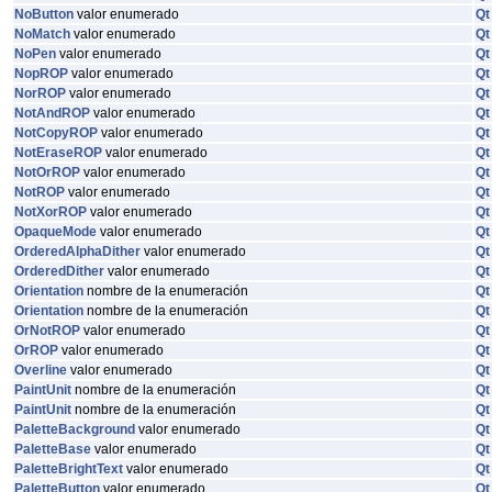
NoButton
valor enumerado
Qt
NoMatch
valor enumerado
Qt
NoPen
valor enumerado
Qt
NopROP
valor enumerado
Qt
NorROP
valor enumerado
Qt
NotAndROP
valor enumerado
Qt
NotCopyROP
valor enumerado
Qt
NotEraseROP
valor enumerado
Qt
NotOrROP
valor enumerado
Qt
NotROP
valor enumerado
Qt
NotXorROP
valor enumerado
Qt
OpaqueMode
valor enumerado
Qt
OrderedAlphaDither
valor enumerado
Qt
OrderedDither
valor enumerado
Qt
Orientation
nombre de la enumeración
Qt
Orientation
nombre de la enumeración
Qt
OrNotROP
valor enumerado
Qt
OrROP
valor enumerado
Qt
Overline
valor enumerado
Qt
PaintUnit
nombre de la enumeración
Qt
PaintUnit
nombre de la enumeración
Qt
PaletteBackground
valor enumerado
Qt
PaletteBase
valor enumerado
Qt
PaletteBrightText
valor enumerado
Qt
PaletteButton
valor enumerado
Qt