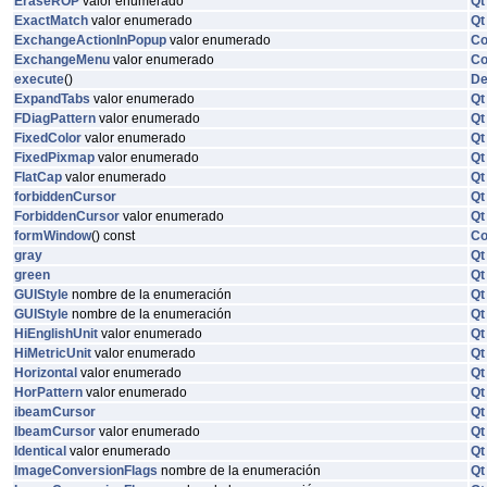
EraseROP
valor enumerado
Qt
ExactMatch
valor enumerado
Qt
ExchangeActionInPopup
valor enumerado
C
ExchangeMenu
valor enumerado
C
execute
()
De
ExpandTabs
valor enumerado
Qt
FDiagPattern
valor enumerado
Qt
FixedColor
valor enumerado
Qt
FixedPixmap
valor enumerado
Qt
FlatCap
valor enumerado
Qt
forbiddenCursor
Qt
ForbiddenCursor
valor enumerado
Qt
formWindow
() const
C
gray
Qt
green
Qt
GUIStyle
nombre de la enumeración
Qt
GUIStyle
nombre de la enumeración
Qt
HiEnglishUnit
valor enumerado
Qt
HiMetricUnit
valor enumerado
Qt
Horizontal
valor enumerado
Qt
HorPattern
valor enumerado
Qt
ibeamCursor
Qt
IbeamCursor
valor enumerado
Qt
Identical
valor enumerado
Qt
ImageConversionFlags
nombre de la enumeración
Qt