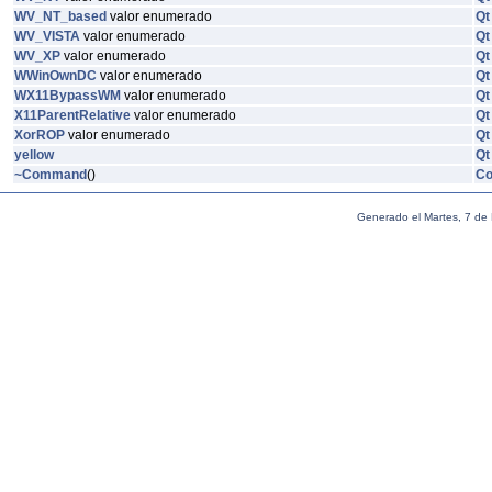
WV_NT_based
valor enumerado
Qt
WV_VISTA
valor enumerado
Qt
WV_XP
valor enumerado
Qt
WWinOwnDC
valor enumerado
Qt
WX11BypassWM
valor enumerado
Qt
X11ParentRelative
valor enumerado
Qt
XorROP
valor enumerado
Qt
yellow
Qt
~Command
()
C
Generado el Martes, 7 de