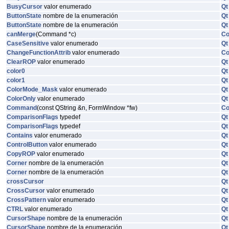
BusyCursor
valor enumerado
Qt
ButtonState
nombre de la enumeración
Qt
ButtonState
nombre de la enumeración
Qt
canMerge
(Command *c)
C
CaseSensitive
valor enumerado
Qt
ChangeFunctionAttrib
valor enumerado
C
ClearROP
valor enumerado
Qt
color0
Qt
color1
Qt
ColorMode_Mask
valor enumerado
Qt
ColorOnly
valor enumerado
Qt
Command
(const QString &n, FormWindow *fw)
C
ComparisonFlags
typedef
Qt
ComparisonFlags
typedef
Qt
Contains
valor enumerado
Qt
ControlButton
valor enumerado
Qt
CopyROP
valor enumerado
Qt
Corner
nombre de la enumeración
Qt
Corner
nombre de la enumeración
Qt
crossCursor
Qt
CrossCursor
valor enumerado
Qt
CrossPattern
valor enumerado
Qt
CTRL
valor enumerado
Qt
CursorShape
nombre de la enumeración
Qt
CursorShape
nombre de la enumeración
Qt