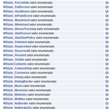
WState_ForceHide
valor enumerado
Qt
WState_FullScreen
valor enumerado
Qt
WState_HasMouse
valor enumerado
Qt
WState_InPaintEvent
valor enumerado
Qt
WState_Maximized
valor enumerado
Qt
WState_Minimized
valor enumerado
Qt
WState_MouseTracking
valor enumerado
Qt
WState_OwnCursor
valor enumerado
Qt
WState_OwnSizePolicy
valor enumerado
Qt
WState_Polished
valor enumerado
Qt
WState_Reparented
valor enumerado
Qt
WState_Reserved0
valor enumerado
Qt
WState_Resized
valor enumerado
Qt
WState_Visible
valor enumerado
Qt
WStaticContents
valor enumerado
Qt
WStyle_ContextHelp
valor enumerado
Qt
WStyle_Customize
valor enumerado
Qt
WStyle_Dialog
valor enumerado
Qt
WStyle_DialogBorder
valor enumerado
Qt
WStyle_Mask
valor enumerado
Qt
WStyle_Maximize
valor enumerado
Qt
WStyle_Minimize
valor enumerado
Qt
WStyle_MinMax
valor enumerado
Qt
WStyle_NoBorder
valor enumerado
Qt
WStyle_NoBorderEx
valor enumerado
Qt