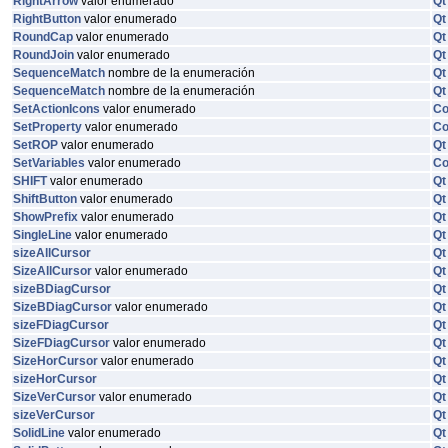
RightArrow
valor enumerado
Qt
RightButton
valor enumerado
Qt
RoundCap
valor enumerado
Qt
RoundJoin
valor enumerado
Qt
SequenceMatch
nombre de la enumeración
Qt
SequenceMatch
nombre de la enumeración
Qt
SetActionIcons
valor enumerado
C
SetProperty
valor enumerado
C
SetROP
valor enumerado
Qt
SetVariables
valor enumerado
C
SHIFT
valor enumerado
Qt
ShiftButton
valor enumerado
Qt
ShowPrefix
valor enumerado
Qt
SingleLine
valor enumerado
Qt
sizeAllCursor
Qt
SizeAllCursor
valor enumerado
Qt
sizeBDiagCursor
Qt
SizeBDiagCursor
valor enumerado
Qt
sizeFDiagCursor
Qt
SizeFDiagCursor
valor enumerado
Qt
SizeHorCursor
valor enumerado
Qt
sizeHorCursor
Qt
SizeVerCursor
valor enumerado
Qt
sizeVerCursor
Qt
SolidLine
valor enumerado
Qt