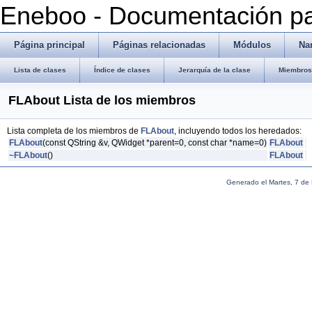
Eneboo - Documentación pa
Página principal
Páginas relacionadas
Módulos
Na
Lista de clases
Índice de clases
Jerarquía de la clase
Miembros 
FLAbout Lista de los miembros
Lista completa de los miembros de
FLAbout
, incluyendo todos los heredados:
FLAbout
(const QString &v, QWidget *parent=0, const char *name=0)
FLAbout
~FLAbout
()
FLAbout
Generado el Martes, 7 de