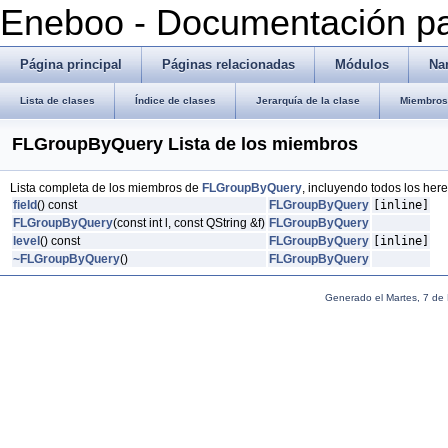
Eneboo - Documentación pa
Página principal
Páginas relacionadas
Módulos
Na
Lista de clases
Índice de clases
Jerarquía de la clase
Miembros 
FLGroupByQuery Lista de los miembros
Lista completa de los miembros de
FLGroupByQuery
, incluyendo todos los her
field
() const
FLGroupByQuery
[inline]
FLGroupByQuery
(const int l, const QString &f)
FLGroupByQuery
level
() const
FLGroupByQuery
[inline]
~FLGroupByQuery
()
FLGroupByQuery
Generado el Martes, 7 de