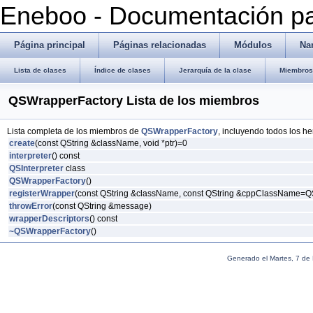
Eneboo - Documentación pa
Página principal
Páginas relacionadas
Módulos
Na
Lista de clases
Índice de clases
Jerarquía de la clase
Miembros 
QSWrapperFactory Lista de los miembros
Lista completa de los miembros de
QSWrapperFactory
, incluyendo todos los h
create
(const QString &className, void *ptr)=0
interpreter
() const
QSInterpreter
class
QSWrapperFactory
()
registerWrapper
(const QString &className, const QString &cppClassName=QSt
throwError
(const QString &message)
wrapperDescriptors
() const
~QSWrapperFactory
()
Generado el Martes, 7 de