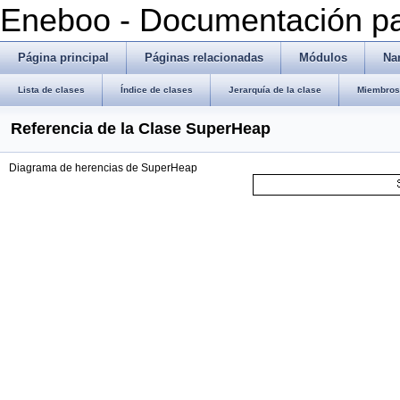
Eneboo - Documentación pa
Página principal
Páginas relacionadas
Módulos
Na
Lista de clases
Índice de clases
Jerarquía de la clase
Miembros 
Referencia de la Clase SuperHeap
Diagrama de herencias de SuperHeap