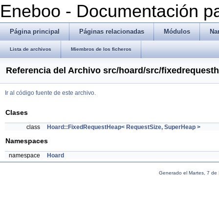
Eneboo - Documentación pa
Página principal
Páginas relacionadas
Módulos
Na
Lista de archivos
Miembros de los ficheros
Referencia del Archivo src/hoard/src/fixedrequest
Ir al código fuente de este archivo.
Clases
class
Hoard::FixedRequestHeap< RequestSize, SuperHeap >
Namespaces
namespace
Hoard
Generado el Martes, 7 de