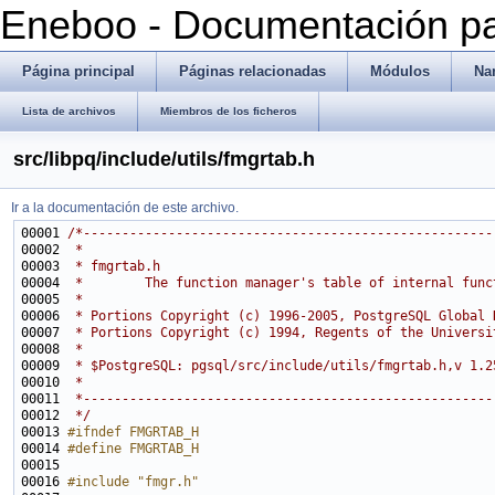
Eneboo - Documentación pa
Página principal
Páginas relacionadas
Módulos
Na
Lista de archivos
Miembros de los ficheros
src/libpq/include/utils/fmgrtab.h
Ir a la documentación de este archivo.
00001 
/*-----------------------------------------------------
00002 
 *
00003 
 * fmgrtab.h
00004 
 *        The function manager's table of internal func
00005 
 *
00006 
 * Portions Copyright (c) 1996-2005, PostgreSQL Global 
00007 
 * Portions Copyright (c) 1994, Regents of the Universi
00008 
 *
00009 
 * $PostgreSQL: pgsql/src/include/utils/fmgrtab.h,v 1.2
00010 
 *
00011 
 *-----------------------------------------------------
00012 
 */
00013 
#ifndef FMGRTAB_H
00014 
#define FMGRTAB_H
00015 
00016 
#include "fmgr.h"