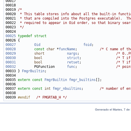
00019 
/*
00020 
 * This table stores info about all the built-in functi
00021 
 * that are compiled into the Postgres executable).  Th
00022 
 * required to appear in Oid order, so that binary sear
00023 
 */
00025
typedef
struct
00027
Oid
foid
;                  
00028
const
char
 *
funcName
;           
/* C name of th
00029
short
nargs
;                  
/* 0..F
00030
bool
strict
;                 
/* T if
00031
bool
retset
;                 
/* T if
00032
         PGFunction      
func
;                   
/* poin
00033 } 
FmgrBuiltin
00035 
extern
const
FmgrBuiltin
fmgr_builtins
00037 
extern
const
int
fmgr_nbuiltins
;        
/* number of en
00039 
#endif   
/* FMGRTAB_H */
Generado el Martes, 7 de