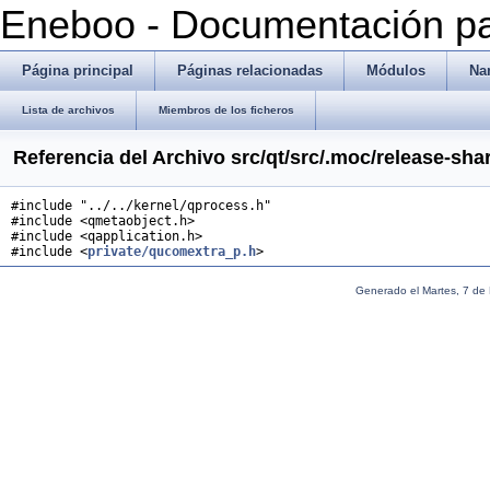
Eneboo - Documentación pa
Página principal
Páginas relacionadas
Módulos
Na
Lista de archivos
Miembros de los ficheros
Referencia del Archivo src/qt/src/.moc/release-s
#include "../../kernel/qprocess.h"
#include <qmetaobject.h>
#include <qapplication.h>
#include <
private/qucomextra_p.h
>
Generado el Martes, 7 de