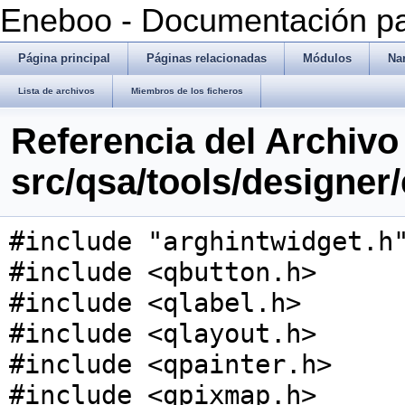
Eneboo - Documentación pa
Página principal
Páginas relacionadas
Módulos
Na
Lista de archivos
Miembros de los ficheros
Referencia del Archivo
src/qsa/tools/designer
#include "arghintwidget.h
#include <qbutton.h>
#include <qlabel.h>
#include <qlayout.h>
#include <qpainter.h>
#include <qpixmap.h>