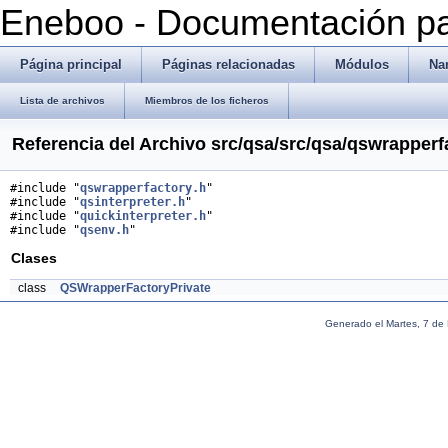
Eneboo - Documentación pa
Página principal
Páginas relacionadas
Módulos
Na
Lista de archivos
Miembros de los ficheros
Referencia del Archivo src/qsa/src/qsa/qswrapperf
#include "
qswrapperfactory.h
"
#include "
qsinterpreter.h
"
#include "
quickinterpreter.h
"
#include "
qsenv.h
"
Clases
class
QSWrapperFactoryPrivate
Generado el Martes, 7 de