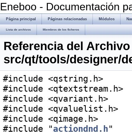
Eneboo - Documentación pa
Página principal
Páginas relacionadas
Módulos
Na
Lista de archivos
Miembros de los ficheros
Referencia del Archivo
src/qt/tools/designer/
#include <qstring.h>
#include <qtextstream.h>
#include <qvariant.h>
#include <qvaluelist.h>
#include <qimage.h>
#include "
actiondnd.h
"