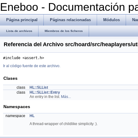
Eneboo - Documentación pa
Página principal
Páginas relacionadas
Módulos
Na
Lista de archivos
Miembros de los ficheros
Referencia del Archivo src/hoard/src/heaplayers/util
#include <assert.h>
Ir al código fuente de este archivo.
Clases
class
HL::SLList
class
HL::SLList::Entry
An entry in the list.
Más...
Namespaces
namespace
HL
A thread-wrapper of childlike simplicity :).