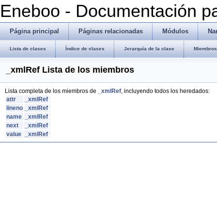
Eneboo - Documentación pa
Página principal
Páginas relacionadas
Módulos
Na
Lista de clases
Índice de clases
Jerarquía de la clase
Miembros 
_xmlRef Lista de los miembros
Lista completa de los miembros de
_xmlRef
, incluyendo todos los heredados:
attr
_xmlRef
lineno
_xmlRef
name
_xmlRef
next
_xmlRef
value
_xmlRef