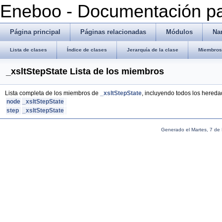
Eneboo - Documentación pa
Página principal
Páginas relacionadas
Módulos
Na
Lista de clases
Índice de clases
Jerarquía de la clase
Miembros 
_xsltStepState Lista de los miembros
Lista completa de los miembros de
_xsltStepState
, incluyendo todos los hereda
node
_xsltStepState
step
_xsltStepState
Generado el Martes, 7 de