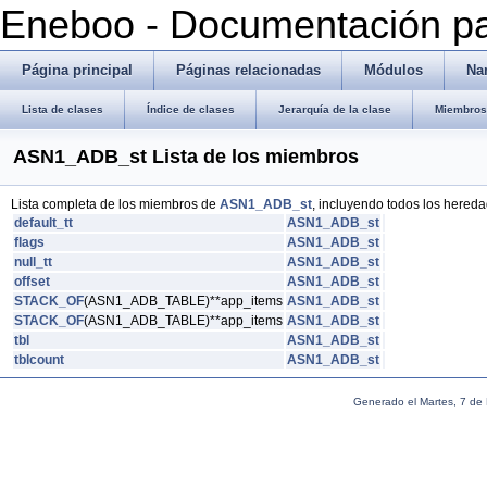
Eneboo - Documentación pa
Página principal
Páginas relacionadas
Módulos
Na
Lista de clases
Índice de clases
Jerarquía de la clase
Miembros 
ASN1_ADB_st Lista de los miembros
Lista completa de los miembros de
ASN1_ADB_st
, incluyendo todos los hereda
default_tt
ASN1_ADB_st
flags
ASN1_ADB_st
null_tt
ASN1_ADB_st
offset
ASN1_ADB_st
STACK_OF
(ASN1_ADB_TABLE)**app_items
ASN1_ADB_st
STACK_OF
(ASN1_ADB_TABLE)**app_items
ASN1_ADB_st
tbl
ASN1_ADB_st
tblcount
ASN1_ADB_st
Generado el Martes, 7 de