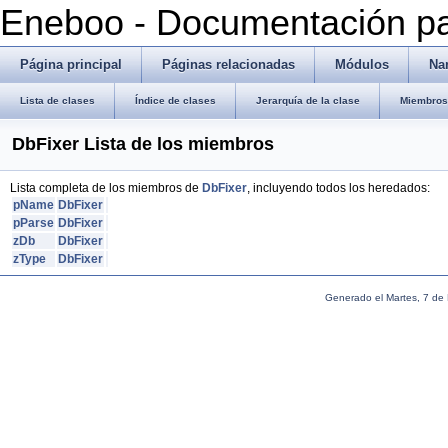
Eneboo - Documentación pa
Página principal
Páginas relacionadas
Módulos
Na
Lista de clases
Índice de clases
Jerarquía de la clase
Miembros 
DbFixer Lista de los miembros
Lista completa de los miembros de
DbFixer
, incluyendo todos los heredados:
pName
DbFixer
pParse
DbFixer
zDb
DbFixer
zType
DbFixer
Generado el Martes, 7 de