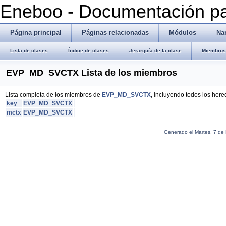
Eneboo - Documentación pa
Página principal
Páginas relacionadas
Módulos
Na
Lista de clases
Índice de clases
Jerarquía de la clase
Miembros 
EVP_MD_SVCTX Lista de los miembros
Lista completa de los miembros de
EVP_MD_SVCTX
, incluyendo todos los her
key
EVP_MD_SVCTX
mctx
EVP_MD_SVCTX
Generado el Martes, 7 de