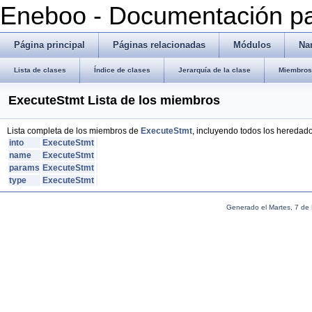
Eneboo - Documentación pa
Página principal
Páginas relacionadas
Módulos
Na
Lista de clases
Índice de clases
Jerarquía de la clase
Miembros 
ExecuteStmt Lista de los miembros
Lista completa de los miembros de
ExecuteStmt
, incluyendo todos los heredado
into
ExecuteStmt
name
ExecuteStmt
params
ExecuteStmt
type
ExecuteStmt
Generado el Martes, 7 de