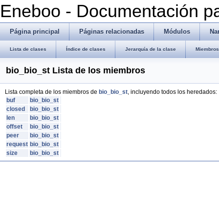
Eneboo - Documentación pa
Página principal
Páginas relacionadas
Módulos
Na
Lista de clases
Índice de clases
Jerarquía de la clase
Miembros 
bio_bio_st Lista de los miembros
Lista completa de los miembros de
bio_bio_st
, incluyendo todos los heredados:
buf
bio_bio_st
closed
bio_bio_st
len
bio_bio_st
offset
bio_bio_st
peer
bio_bio_st
request
bio_bio_st
size
bio_bio_st