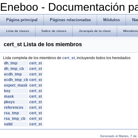
Eneboo - Documentación pa
Página principal
Páginas relacionadas
Módulos
Na
Lista de clases
Índice de clases
Jerarquía de la clase
Miembros 
cert_st Lista de los miembros
Lista completa de los miembros de
cert_st
, incluyendo todos los heredados:
dh_tmp
cert_st
dh_tmp_cb
cert_st
ecdh_tmp
cert_st
ecdh_tmp_cb
cert_st
export_mask
cert_st
key
cert_st
mask
cert_st
pkeys
cert_st
references
cert_st
rsa_tmp
cert_st
rsa_tmp_cb
cert_st
valid
cert_st
Generado el Martes, 7 de