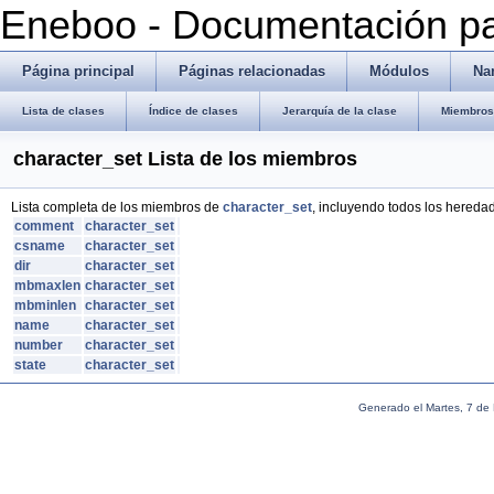
Eneboo - Documentación pa
Página principal
Páginas relacionadas
Módulos
Na
Lista de clases
Índice de clases
Jerarquía de la clase
Miembros 
character_set Lista de los miembros
Lista completa de los miembros de
character_set
, incluyendo todos los hereda
comment
character_set
csname
character_set
dir
character_set
mbmaxlen
character_set
mbminlen
character_set
name
character_set
number
character_set
state
character_set
Generado el Martes, 7 de