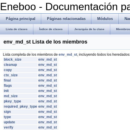
Eneboo - Documentación pa
Página principal
Páginas relacionadas
Módulos
Na
Lista de clases
Índice de clases
Jerarquía de la clase
Miembros 
env_md_st Lista de los miembros
Lista completa de los miembros de
env_md_st
, incluyendo todos los heredados
block_size
env_md_st
cleanup
env_md_st
copy
env_md_st
ctx_size
env_md_st
final
env_md_st
flags
env_md_st
init
env_md_st
md_size
env_md_st
pkey_type
env_md_st
required_pkey_type
env_md_st
sign
env_md_st
type
env_md_st
update
env_md_st
verify
env_md_st