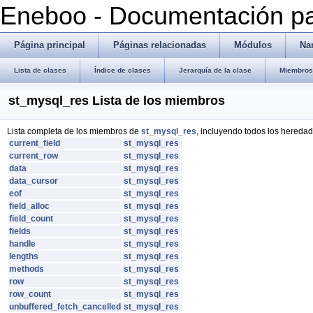
Eneboo - Documentación pa
Página principal
Páginas relacionadas
Módulos
Na
Lista de clases
Índice de clases
Jerarquía de la clase
Miembros 
st_mysql_res Lista de los miembros
Lista completa de los miembros de
st_mysql_res
, incluyendo todos los heredad
current_field
st_mysql_res
current_row
st_mysql_res
data
st_mysql_res
data_cursor
st_mysql_res
eof
st_mysql_res
field_alloc
st_mysql_res
field_count
st_mysql_res
fields
st_mysql_res
handle
st_mysql_res
lengths
st_mysql_res
methods
st_mysql_res
row
st_mysql_res
row_count
st_mysql_res
unbuffered_fetch_cancelled
st_mysql_res