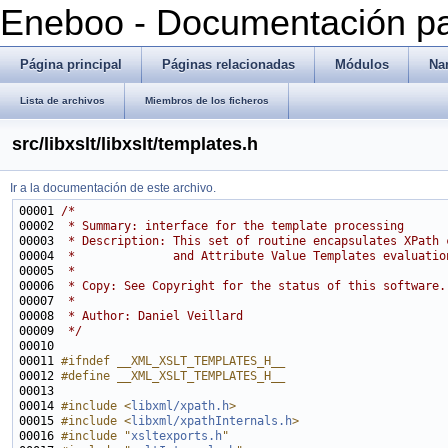
Eneboo - Documentación pa
Página principal
Páginas relacionadas
Módulos
Na
Lista de archivos
Miembros de los ficheros
src/libxslt/libxslt/templates.h
Ir a la documentación de este archivo.
00001 
/*
00002 
 * Summary: interface for the template processing
00003 
 * Description: This set of routine encapsulates XPath 
00004 
 *              and Attribute Value Templates evaluatio
00005 
 *
00006 
 * Copy: See Copyright for the status of this software.
00007 
 *
00008 
 * Author: Daniel Veillard
00009 
 */
00011 
#ifndef __XML_XSLT_TEMPLATES_H__
00012 
#define __XML_XSLT_TEMPLATES_H__
00013 
00014 
#include <
libxml/xpath.h
>
00015 
#include <
libxml/xpathInternals.h
>
00016 
#include "
xsltexports.h
"