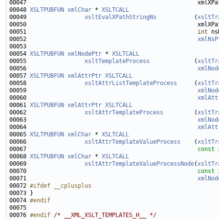
00048 
XSLTPUBFUN
xmlChar
 * 
XSLTCALL
00049                 
xsltEvalXPathStringNs
           (
xsltTr
00051                                                  
int
00052                                                  
xmlNsP
00054 
XSLTPUBFUN
xmlNodePtr
 * 
XSLTCALL
00055                 
xsltTemplateProcess
             (
xsltTr
00056                                                  
xmlNod
00057 
XSLTPUBFUN
xmlAttrPtr
XSLTCALL
00058                 
xsltAttrListTemplateProcess
     (
xsltTr
00059                                                  
xmlNod
00060                                                  
xmlAtt
00061 
XSLTPUBFUN
xmlAttrPtr
XSLTCALL
00062                 
xsltAttrTemplateProcess
         (
xsltTr
00063                                                  
xmlNod
00064                                                  
xmlAtt
00065 
XSLTPUBFUN
xmlChar
 * 
XSLTCALL
00066                 
xsltAttrTemplateValueProcess
    (
xsltTr
00067                                                  
const
00068 
XSLTPUBFUN
xmlChar
 * 
XSLTCALL
00069                 
xsltAttrTemplateValueProcessNode
(
xsltTr
00070                                                  
const
00071                                                  
xmlNod
00072 
#ifdef __cplusplus
00073 
00074 
#endif
00075 
00076 
#endif 
/* __XML_XSLT_TEMPLATES_H__ */