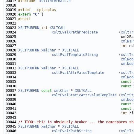
00017 
#include "
xsltInternals.h
"
00019 
#ifdef __cplusplus
00020 
extern
"C"
00021 
#endif
00022 
00023 
XSLTPUBFUN
int
XSLTCALL
00024                 
xsltEvalXPathPredicate
          (
xsltTr
00026                                                  
xmlNsP
00027                                                  
int
00028 
XSLTPUBFUN
xmlChar
 * 
XSLTCALL
00029                 
xsltEvalTemplateString
          (
xsltTr
00030                                                  
xmlNod
00031                                                  
xmlNod
00032 
XSLTPUBFUN
xmlChar
 * 
XSLTCALL
00033                 
xsltEvalAttrValueTemplate
       (
xsltTr
00034                                                  
xmlNod
00035                                                  
const
00036                                                  
const
00037 
XSLTPUBFUN
const
xmlChar
 * 
XSLTCALL
00038                 
xsltEvalStaticAttrValueTemplate
 (
xsltSt
00039                                                  
xmlNod
00040                                                  
const
00041                                                  
const
00042                                                  
int
00044 
/* TODO: this is obviously broken ... the namespaces sh
00045 
XSLTPUBFUN
xmlChar
 * 
XSLTCALL
00046                 
xsltEvalXPathString
             (
xsltTr