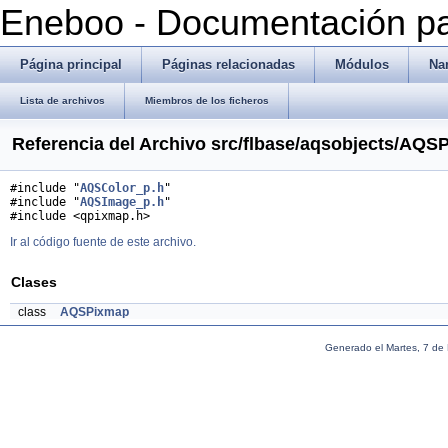
Eneboo - Documentación pa
Página principal
Páginas relacionadas
Módulos
Na
Lista de archivos
Miembros de los ficheros
Referencia del Archivo src/flbase/aqsobjects/AQ
#include "
AQSColor_p.h
"
#include "
AQSImage_p.h
"
#include <qpixmap.h>
Ir al código fuente de este archivo.
Clases
class
AQSPixmap
Generado el Martes, 7 de