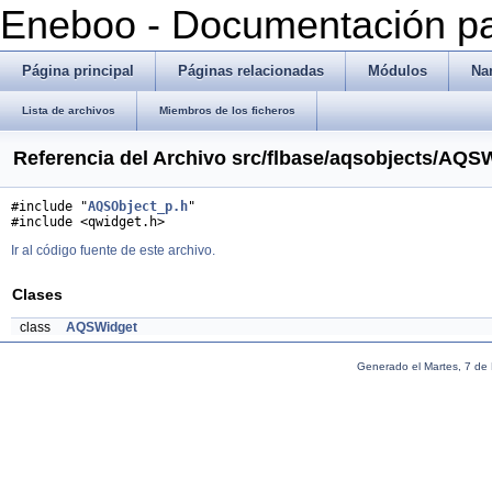
Eneboo - Documentación pa
Página principal
Páginas relacionadas
Módulos
Na
Lista de archivos
Miembros de los ficheros
Referencia del Archivo src/flbase/aqsobjects/AQS
#include "
AQSObject_p.h
"
#include <qwidget.h>
Ir al código fuente de este archivo.
Clases
class
AQSWidget
Generado el Martes, 7 de