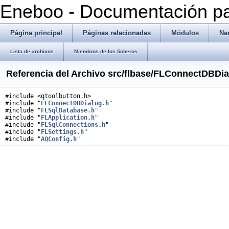
Eneboo - Documentación pa
Página principal
Páginas relacionadas
Módulos
Na
Lista de archivos
Miembros de los ficheros
Referencia del Archivo src/flbase/FLConnectDBDi
#include <qtoolbutton.h>
#include "
FLConnectDBDialog.h
"
#include "
FLSqlDatabase.h
"
#include "
FLApplication.h
"
#include "
FLSqlConnections.h
"
#include "
FLSettings.h
"
#include "
AQConfig.h
"