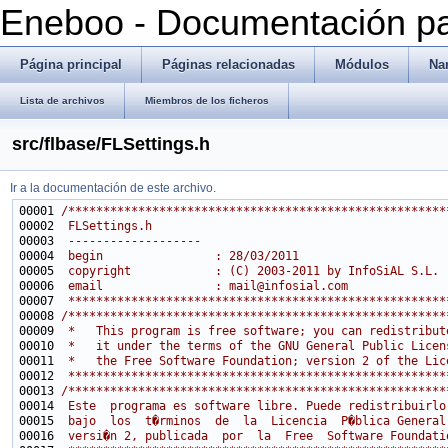
Eneboo - Documentación pa
Página principal
Páginas relacionadas
Módulos
Na
Lista de archivos
Miembros de los ficheros
src/flbase/FLSettings.h
Ir a la documentación de este archivo.
00001 
/******************************************************
00002 
 FLSettings.h
00003 
 -------------------
00004 
 begin                : 28/03/2011
00005 
 copyright            : (C) 2003-2011 by InfoSiAL S.L.
00006 
 email                : mail@infosial.com
00007 
 ******************************************************
00008 
/******************************************************
00009 
 *   This program is free software; you can redistribut
00010 
 *   it under the terms of the GNU General Public Licen
00011 
 *   the Free Software Foundation; version 2 of the Lic
00012 
 ******************************************************
00013 
/******************************************************
00014 
 Este  programa es software libre. Puede redistribuirlo
00015 
 bajo  los  t�rminos  de  la  Licencia  P�blica General
00016 
 versi�n 2, publicada  por  la  Free  Software Foundati