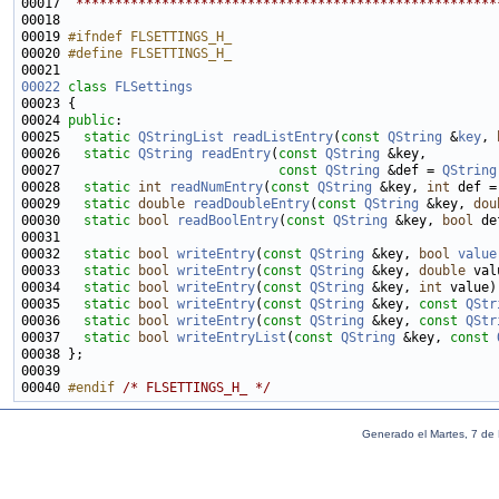
00017 
 ******************************************************
00019 
#ifndef FLSETTINGS_H_
00020 
#define FLSETTINGS_H_
00021 
00022
class 
FLSettings
00024 
public
00025   
static
QStringList
readListEntry
(
const
QString
 &
key
, 
00026   
static
QString
readEntry
(
const
QString
00027                            
const
QString
 &def = 
QString
00028   
static
int
readNumEntry
(
const
QString
 &key, 
int
 def =
00029   
static
double
readDoubleEntry
(
const
QString
 &key, 
dou
00030   
static
bool
readBoolEntry
(
const
QString
 &key, 
bool
 de
00032   
static
bool
writeEntry
(
const
QString
 &key, 
bool
value
00033   
static
bool
writeEntry
(
const
QString
 &key, 
double
00034   
static
bool
writeEntry
(
const
QString
 &key, 
int
00035   
static
bool
writeEntry
(
const
QString
 &key, 
const
QStr
00036   
static
bool
writeEntry
(
const
QString
 &key, 
const
QStr
00037   
static
bool
writeEntryList
(
const
QString
 &key, 
const
00040 
#endif 
/* FLSETTINGS_H_ */
Generado el Martes, 7 de