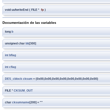
void uufwriteEnd
(
FILE *
fp
)
Documentación de las variables
long
b
unsigned char
bb
[300]
int
bflag
int
cflag
DES_cblock
cksum
= {0x00,0x00,0x00,0x00,0x00,0x00,0x00,0x00}
FILE *
CKSUM_OUT
char
cksumname
[200] = ""