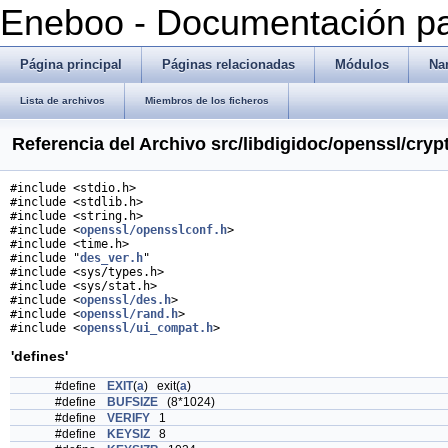
Eneboo - Documentación pa
Página principal
Páginas relacionadas
Módulos
Na
Lista de archivos
Miembros de los ficheros
Referencia del Archivo src/libdigidoc/openssl/cryp
#include <stdio.h>
#include <stdlib.h>
#include <string.h>
#include <
openssl/opensslconf.h
>
#include <time.h>
#include "
des_ver.h
"
#include <sys/types.h>
#include <sys/stat.h>
#include <
openssl/des.h
>
#include <
openssl/rand.h
>
#include <
openssl/ui_compat.h
>
'defines'
#define
EXIT
(
a
) exit(
a
)
#define
BUFSIZE
(8*1024)
#define
VERIFY
1
#define
KEYSIZ
8