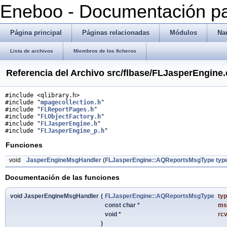
Eneboo - Documentación pa
Página principal
Páginas relacionadas
Módulos
Na
Lista de archivos
Miembros de los ficheros
Referencia del Archivo src/flbase/FLJasperEngine
#include <qlibrary.h>
#include "
mpagecollection.h
"
#include "
FLReportPages.h
"
#include "
FLObjectFactory.h
"
#include "
FLJasperEngine.h
"
#include "
FLJasperEngine_p.h
"
Funciones
void
JasperEngineMsgHandler
(
FLJasperEngine::AQReportsMsgType
typ
Documentación de las funciones
void JasperEngineMsgHandler
(
FLJasperEngine::AQReportsMsgType
ty
const char *
ms
void *
rc
)