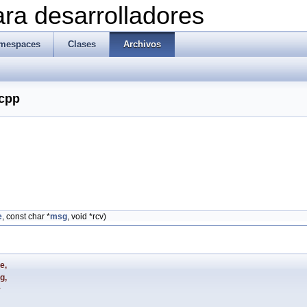
ra desarrolladores
mespaces
Clases
Archivos
.cpp
e
, const char *
msg
, void *rcv)
pe
,
g
,
v