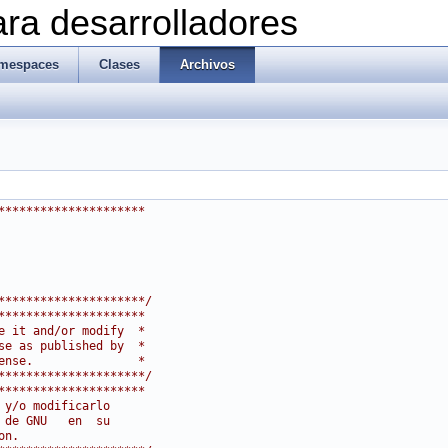
ra desarrolladores
mespaces
Clases
Archivos
*********************
*********************/
*********************
e it and/or modify  *
se as published by  *
ense.               *
*********************/
*********************
 y/o modificarlo
 de GNU   en  su
on.