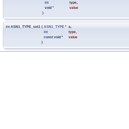
int
type
,
void *
value
)
int
ASN1_TYPE_set1
(
ASN1_TYPE
*
a
,
int
type
,
const void *
value
)