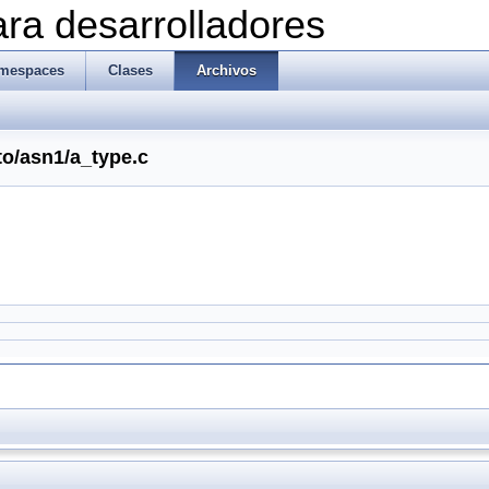
ra desarrolladores
mespaces
Clases
Archivos
to/asn1/a_type.c