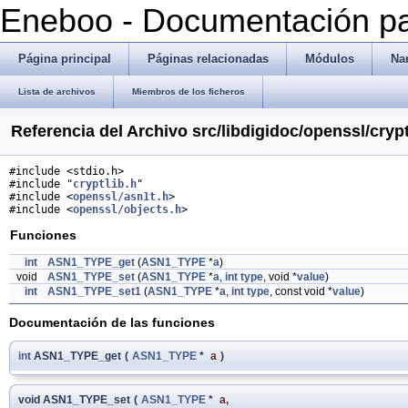
Eneboo - Documentación pa
Página principal
Páginas relacionadas
Módulos
Na
Lista de archivos
Miembros de los ficheros
Referencia del Archivo src/libdigidoc/openssl/cryp
#include <stdio.h>
#include "
cryptlib.h
"
#include <
openssl/asn1t.h
>
#include <
openssl/objects.h
>
Funciones
int
ASN1_TYPE_get
(
ASN1_TYPE
*
a
)
void
ASN1_TYPE_set
(
ASN1_TYPE
*
a
,
int
type
, void *
value
)
int
ASN1_TYPE_set1
(
ASN1_TYPE
*
a
,
int
type
, const void *
value
)
Documentación de las funciones
int
ASN1_TYPE_get
(
ASN1_TYPE
*
a
)
void ASN1_TYPE_set
(
ASN1_TYPE
*
a
,