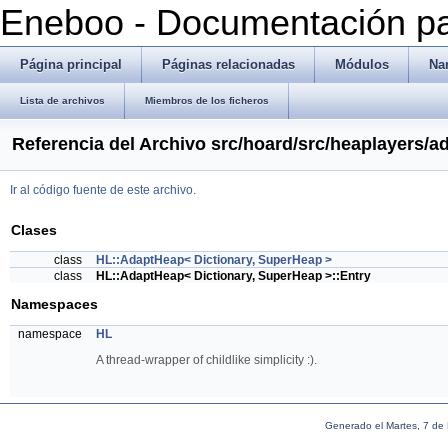
Eneboo - Documentación pa
Página principal
Páginas relacionadas
Módulos
Na
Lista de archivos
Miembros de los ficheros
Referencia del Archivo src/hoard/src/heaplayers/a
Ir al código fuente de este archivo.
Clases
class
HL::AdaptHeap< Dictionary, SuperHeap >
class
HL::AdaptHeap< Dictionary, SuperHeap >::Entry
Namespaces
namespace
HL
A thread-wrapper of childlike simplicity :).
Generado el Martes, 7 de