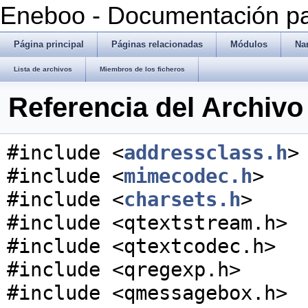
Eneboo - Documentación pa
Página principal
Páginas relacionadas
Módulos
Na
Lista de archivos
Miembros de los ficheros
Referencia del Archivo
#include <
addressclass.h
>
#include <
mimecodec.h
>
#include <
charsets.h
>
#include <qtextstream.h>
#include <qtextcodec.h>
#include <qregexp.h>
#include <qmessagebox.h>