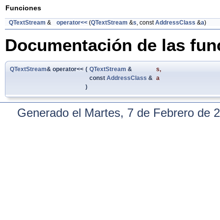
Funciones
QTextStream
&
operator<<
(
QTextStream
&
s
, const
AddressClass
&
a
)
Documentación de las fun
QTextStream
& operator<<
(
QTextStream
&
s
,
const
AddressClass
&
a
)
Generado el Martes, 7 de Febrero de 