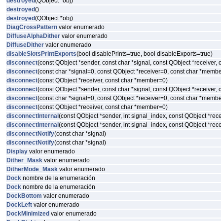
destroyed
(QObject *obj)
destroyed
()
destroyed
(QObject *obj)
DiagCrossPattern
valor enumerado
DiffuseAlphaDither
valor enumerado
DiffuseDither
valor enumerado
disableSlotsPrintExports
(bool disablePrints=true, bool disableExports=true)
disconnect
(const QObject *sender, const char *signal, const QObject *receiver,
disconnect
(const char *signal=0, const QObject *receiver=0, const char *memb
disconnect
(const QObject *receiver, const char *member=0)
disconnect
(const QObject *sender, const char *signal, const QObject *receiver,
disconnect
(const char *signal=0, const QObject *receiver=0, const char *memb
disconnect
(const QObject *receiver, const char *member=0)
disconnectInternal
(const QObject *sender, int signal_index, const QObject *re
disconnectInternal
(const QObject *sender, int signal_index, const QObject *re
disconnectNotify
(const char *signal)
disconnectNotify
(const char *signal)
Display
valor enumerado
Dither_Mask
valor enumerado
DitherMode_Mask
valor enumerado
Dock
nombre de la enumeración
Dock
nombre de la enumeración
DockBottom
valor enumerado
DockLeft
valor enumerado
DockMinimized
valor enumerado