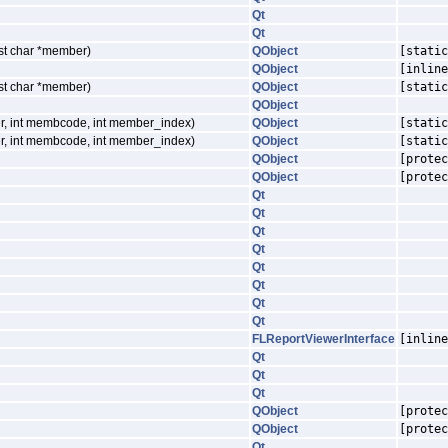
Qt
Qt
nst char *member)
QObject
[static
QObject
[inline
nst char *member)
QObject
[static
QObject
ver, int membcode, int member_index)
QObject
[static
ver, int membcode, int member_index)
QObject
[static
QObject
[protec
QObject
[protec
Qt
Qt
Qt
Qt
Qt
Qt
Qt
Qt
FLReportViewerInterface
[inline
Qt
Qt
Qt
QObject
[protec
QObject
[protec
Qt