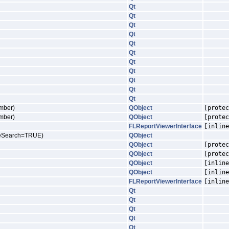
Qt
Qt
Qt
Qt
Qt
Qt
Qt
Qt
Qt
Qt
Qt
ember)
QObject
[protec
ember)
QObject
[protec
FLReportViewerInterface
[inline
iveSearch=TRUE)
QObject
QObject
[protec
QObject
[protec
QObject
[inline
QObject
[inline
FLReportViewerInterface
[inline
Qt
Qt
Qt
Qt
Qt