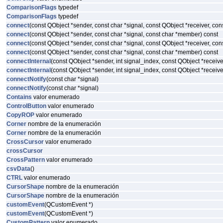
ComparisonFlags
typedef
ComparisonFlags
typedef
connect
(const QObject *sender, const char *signal, const QObject *receiver, co
connect
(const QObject *sender, const char *signal, const char *member) const
connect
(const QObject *sender, const char *signal, const QObject *receiver, co
connect
(const QObject *sender, const char *signal, const char *member) const
connectInternal
(const QObject *sender, int signal_index, const QObject *recei
connectInternal
(const QObject *sender, int signal_index, const QObject *recei
connectNotify
(const char *signal)
connectNotify
(const char *signal)
Contains
valor enumerado
ControlButton
valor enumerado
CopyROP
valor enumerado
Corner
nombre de la enumeración
Corner
nombre de la enumeración
CrossCursor
valor enumerado
crossCursor
CrossPattern
valor enumerado
csvData
()
CTRL
valor enumerado
CursorShape
nombre de la enumeración
CursorShape
nombre de la enumeración
customEvent
(QCustomEvent *)
customEvent
(QCustomEvent *)
CustomPattern
valor enumerado