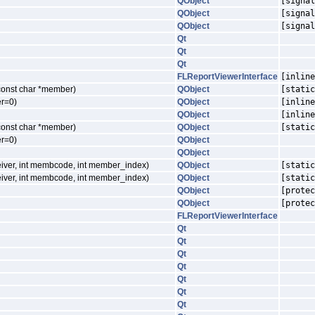
QObject
[signal
QObject
[signal
QObject
[signal
Qt
Qt
Qt
FLReportViewerInterface
[inline
 const char *member)
QObject
[static
er=0)
QObject
[inline
QObject
[inline
 const char *member)
QObject
[static
er=0)
QObject
QObject
ceiver, int membcode, int member_index)
QObject
[static
ceiver, int membcode, int member_index)
QObject
[static
QObject
[protec
QObject
[protec
FLReportViewerInterface
Qt
Qt
Qt
Qt
Qt
Qt
Qt