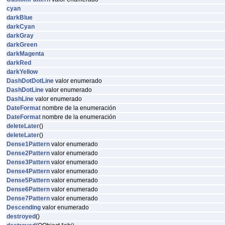
cyan
darkBlue
darkCyan
darkGray
darkGreen
darkMagenta
darkRed
darkYellow
DashDotDotLine
valor enumerado
DashDotLine
valor enumerado
DashLine
valor enumerado
DateFormat
nombre de la enumeración
DateFormat
nombre de la enumeración
deleteLater
()
deleteLater
()
Dense1Pattern
valor enumerado
Dense2Pattern
valor enumerado
Dense3Pattern
valor enumerado
Dense4Pattern
valor enumerado
Dense5Pattern
valor enumerado
Dense6Pattern
valor enumerado
Dense7Pattern
valor enumerado
Descending
valor enumerado
destroyed
()