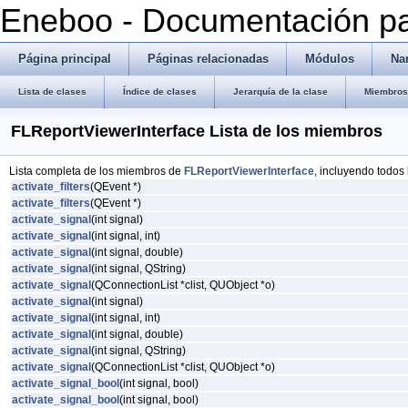
Eneboo - Documentación pa
Página principal
Páginas relacionadas
Módulos
Na
Lista de clases
Índice de clases
Jerarquía de la clase
Miembros 
FLReportViewerInterface Lista de los miembros
Lista completa de los miembros de
FLReportViewerInterface
, incluyendo todos
activate_filters
(QEvent *)
activate_filters
(QEvent *)
activate_signal
(int signal)
activate_signal
(int signal, int)
activate_signal
(int signal, double)
activate_signal
(int signal, QString)
activate_signal
(QConnectionList *clist, QUObject *o)
activate_signal
(int signal)
activate_signal
(int signal, int)
activate_signal
(int signal, double)
activate_signal
(int signal, QString)
activate_signal
(QConnectionList *clist, QUObject *o)
activate_signal_bool
(int signal, bool)
activate_signal_bool
(int signal, bool)