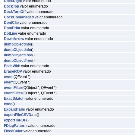
DockRight
valor enumerado
DockTop
valor enumerado
DockTornOff
valor enumerado
DockUnmanaged
valor enumerado
DontClip
valor enumerado
DontPrint
valor enumerado
DotLine
valor enumerado
DownArrow
valor enumerado
dumpObjectInfo
()
dumpObjectInfo
()
dumpObjectTree
()
dumpObjectTree
()
EndsWith
valor enumerado
EraseROP
valor enumerado
event
(QEvent *)
event
(QEvent *)
eventFilter
(QObject *, QEvent *)
eventFilter
(QObject *, QEvent *)
ExactMatch
valor enumerado
exec
()
ExpandTabs
valor enumerado
exportFileCSVData
()
exportToPDF
()
FDiagPattern
valor enumerado
FixedColor
valor enumerado