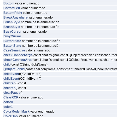
Bottom
valor enumerado
BottomLeft
valor enumerado
BottomRight
valor enumerado
BreakAnywhere
valor enumerado
BrushStyle
nombre de la enumeración
BrushStyle
nombre de la enumeración
BusyCursor
valor enumerado
busyCursor
ButtonState
nombre de la enumeración
ButtonState
nombre de la enumeración
CaseSensitive
valor enumerado
checkConnectArgs
(const char *signal, const QObject *receiver, const char *m
checkConnectArgs
(const char *signal, const QObject *receiver, const char *m
child
(const QString &objName)
QObject::child
(const char *objName, const char *inheritsClass=0, bool recurs
childEvent
(QChildEvent *)
childEvent
(QChildEvent *)
children
() const
children
() const
clearPages
()
ClearROP
valor enumerado
color0
color1
ColorMode_Mask
valor enumerado
ColorOnly
valor enumerado