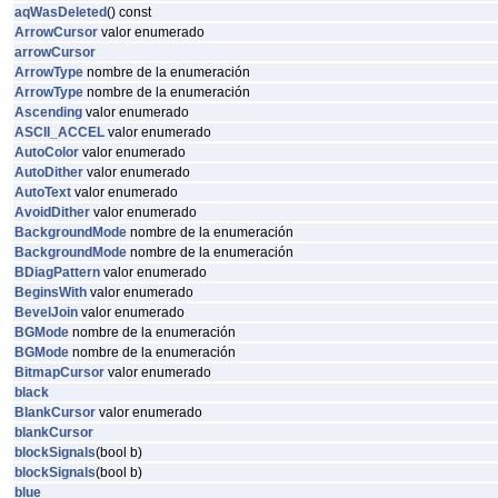
aqWasDeleted
() const
ArrowCursor
valor enumerado
arrowCursor
ArrowType
nombre de la enumeración
ArrowType
nombre de la enumeración
Ascending
valor enumerado
ASCII_ACCEL
valor enumerado
AutoColor
valor enumerado
AutoDither
valor enumerado
AutoText
valor enumerado
AvoidDither
valor enumerado
BackgroundMode
nombre de la enumeración
BackgroundMode
nombre de la enumeración
BDiagPattern
valor enumerado
BeginsWith
valor enumerado
BevelJoin
valor enumerado
BGMode
nombre de la enumeración
BGMode
nombre de la enumeración
BitmapCursor
valor enumerado
black
BlankCursor
valor enumerado
blankCursor
blockSignals
(bool b)
blockSignals
(bool b)
blue