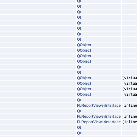
Qt
Qt
Qt
Qt
Qt
Qt
Qt
Qt
QObject
QObject
QObject
QObject
Qt
Qt
QObject
[virtua
QObject
[virtua
QObject
[virtua
QObject
[virtua
Qt
FLReportViewerInterface
[inline
Qt
FLReportViewerInterface
[inline
FLReportViewerInterface
[inline
Qt
Qt