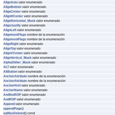
AlignAuto
valor enumerado
AlignBottom
valor enumerado
AlignCenter
valor enumerado
AlignHCenter
valor enumerado
AlignHorizontal_Mask
valor enumerado
AlignJustify
valor enumerado
AlignLeft
valor enumerado
AlignmentFlags
nombre de la enumeración
AlignmentFlags
nombre de la enumeración
AlignRight
valor enumerado
AlignTop
valor enumerado
AlignVCenter
valor enumerado
AlignVertical_Mask
valor enumerado
AlphaDither_Mask
valor enumerado
ALT
valor enumerado
AltButton
valor enumerado
AnchorAttribute
nombre de la enumeración
AnchorAttribute
nombre de la enumeración
AnchorHref
valor enumerado
AnchorName
valor enumerado
AndNotROP
valor enumerado
AndROP
valor enumerado
Append
valor enumerado
appendPage
()
aqWasDeleted
() const