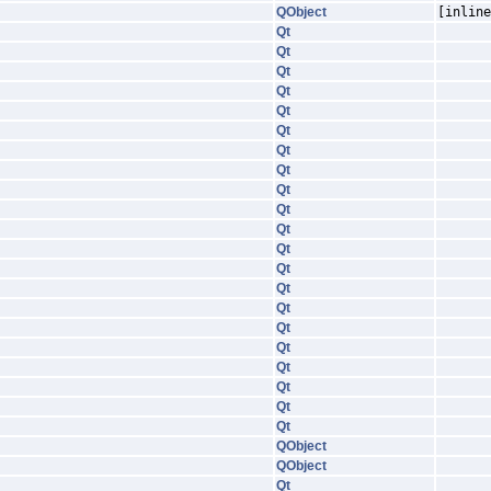
QObject
[inline
Qt
Qt
Qt
Qt
Qt
Qt
Qt
Qt
Qt
Qt
Qt
Qt
Qt
Qt
Qt
Qt
Qt
Qt
Qt
Qt
Qt
QObject
QObject
Qt