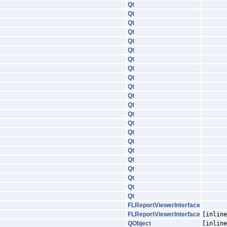
Qt
Qt
Qt
Qt
Qt
Qt
Qt
Qt
Qt
Qt
Qt
Qt
Qt
Qt
Qt
Qt
Qt
Qt
Qt
Qt
Qt
Qt
FLReportViewerInterface
FLReportViewerInterface
[inline
QObject
[inline