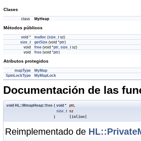
Clases
class
MyHeap
Métodos públicos
void *
malloc
(
size_t
sz)
size_t
getSize
(void *
ptr
)
void
free
(void *
ptr
,
size_t
sz)
void
free
(void *
ptr
)
Atributos protegidos
mapType
MyMap
SpinLockType
MyMapLock
Documentación de las fu
void HL::MmapHeap::free
(
void *
ptr
,
size_t
sz
)
[inline]
Reimplementado de
HL::Privat