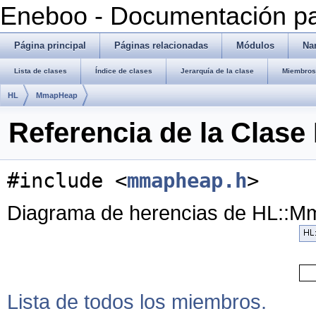
Eneboo - Documentación pa
Página principal
Páginas relacionadas
Módulos
Na
Lista de clases
Índice de clases
Jerarquía de la clase
Miembros 
HL
MmapHeap
Referencia de la Clas
#include <
mmapheap.h
>
Diagrama de herencias de HL::
Lista de todos los miembros.