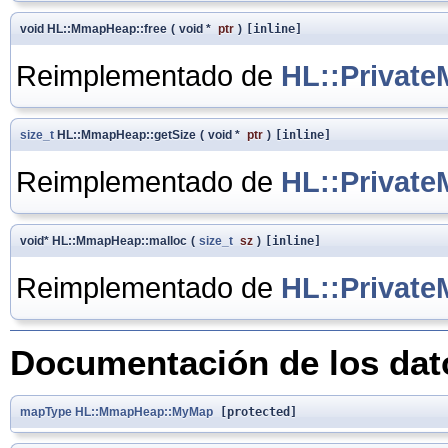
void HL::MmapHeap::free
(
void *
ptr
)
[inline]
Reimplementado de
HL::Privat
size_t
HL::MmapHeap::getSize
(
void *
ptr
)
[inline]
Reimplementado de
HL::Privat
void* HL::MmapHeap::malloc
(
size_t
sz
)
[inline]
Reimplementado de
HL::Privat
Documentación de los da
mapType
HL::MmapHeap::MyMap
[protected]