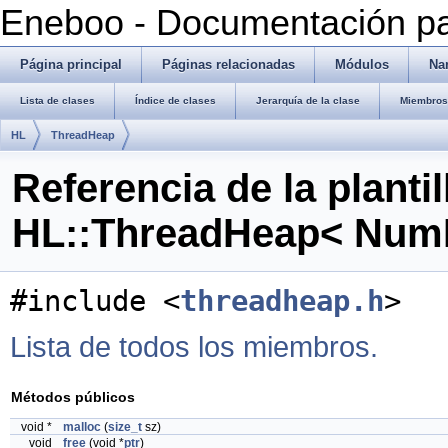
Eneboo - Documentación pa
Página principal
Páginas relacionadas
Módulos
Na
Lista de clases
Índice de clases
Jerarquía de la clase
Miembros 
HL
ThreadHeap
Referencia de la plantil
HL::ThreadHeap< Num
#include <
threadheap.h
>
Lista de todos los miembros.
Métodos públicos
void *
malloc
(
size_t
sz)
void
free
(void *
ptr
)