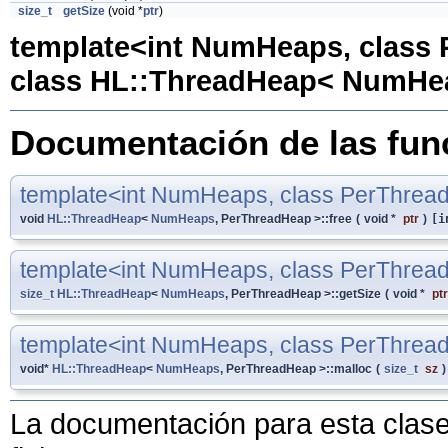
size_t
getSize
(void *
ptr
)
template<int NumHeaps, class
class HL::ThreadHeap< NumHe
Documentación de las fu
template<int NumHeaps, class PerThrea
void
HL::ThreadHeap
<
NumHeaps
, PerThreadHeap >::free
(
void *
ptr
)
[i
template<int NumHeaps, class PerThrea
size_t
HL::ThreadHeap
<
NumHeaps
, PerThreadHeap >::getSize
(
void *
ptr
template<int NumHeaps, class PerThrea
void*
HL::ThreadHeap
<
NumHeaps
, PerThreadHeap >::malloc
(
size_t
sz
)
La documentación para esta clase 