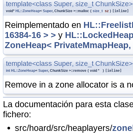
template<class Super, size_t ChunkSize>
void*
HL::ZoneHeap
<
Super
, ChunkSize >::malloc
(
size_t
sz
)
[inline]
Reimplementado en
HL::Freeli
16384-16 > >
y
HL::LockedHeap
ZoneHeap< PrivateMmapHeap, 1
template<class Super, size_t ChunkSize>
int
HL::ZoneHeap
<
Super
, ChunkSize >::remove
(
void *
)
[inline]
Remove in a zone allocator is a n
La documentación para esta clase 
fichero:
src/hoard/src/heaplayers/
zone