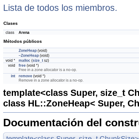
Lista de todos los miembros.
Clases
class
Arena
Métodos públicos
ZoneHeap
(void)
~ZoneHeap
(void)
void *
malloc
(
size_t
sz)
void
free
(void *)
Free in a zone allocator is a no-op.
int
remove
(void *)
Remove in a zone allocator is a no-op.
template<class Super, size_t C
class HL::ZoneHeap< Super, C
Documentación del constru
template<class Super, size_t ChunkSize>