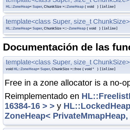
HL::ZoneHeap
<
Super
, ChunkSize >::
ZoneHeap
(
void
)
[inline]
template<class Super, size_t ChunkSize>
HL::ZoneHeap
<
Super
, ChunkSize >::~
ZoneHeap
(
void
)
[inline]
Documentación de las fu
template<class Super, size_t ChunkSize>
void
HL::ZoneHeap
<
Super
, ChunkSize >::free
(
void *
)
[inline]
Free in a zone allocator is a no-o
Reimplementado en
HL::Freeli
16384-16 > >
y
HL::LockedHeap
ZoneHeap< PrivateMmapHeap, 1