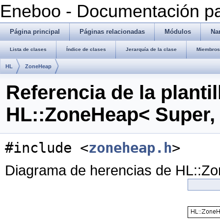
Eneboo - Documentación pa
Página principal
Páginas relacionadas
Módulos
Na
Lista de clases
Índice de clases
Jerarquía de la clase
Miembros 
HL
ZoneHeap
Referencia de la plantil
HL::ZoneHeap< Super,
#include <
zoneheap.h
>
Diagrama de herencias de HL::Z