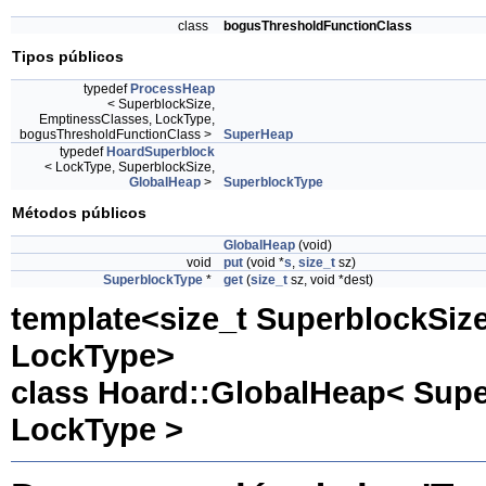
class
bogusThresholdFunctionClass
Tipos públicos
typedef
ProcessHeap
< SuperblockSize,
EmptinessClasses, LockType,
bogusThresholdFunctionClass >
SuperHeap
typedef
HoardSuperblock
< LockType, SuperblockSize,
GlobalHeap
>
SuperblockType
Métodos públicos
GlobalHeap
(void)
void
put
(void *
s
,
size_t
sz)
SuperblockType
*
get
(
size_t
sz, void *dest)
template<size_t SuperblockSize
LockType>
class Hoard::GlobalHeap< Supe
LockType >