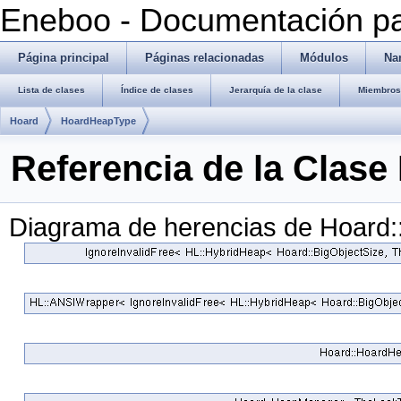
Eneboo - Documentación pa
Página principal
Páginas relacionadas
Módulos
Na
Lista de clases
Índice de clases
Jerarquía de la clase
Miembros 
Hoard
HoardHeapType
Referencia de la Clas
Diagrama de herencias de Hoard