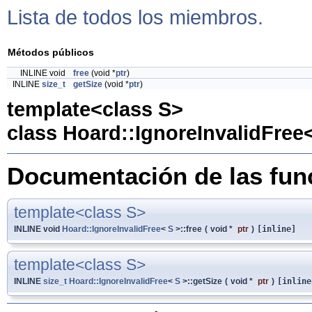
Lista de todos los miembros.
Métodos públicos
INLINE void
free
(void *
ptr
)
INLINE
size_t
getSize
(void *
ptr
)
template<class S>
class Hoard::IgnoreInvalidFree
Documentación de las fu
template<class S>
INLINE void
Hoard::IgnoreInvalidFree
<
S
>::free
(
void *
ptr
)
[inline]
template<class S>
INLINE
size_t
Hoard::IgnoreInvalidFree
<
S
>::getSize
(
void *
ptr
)
[inline