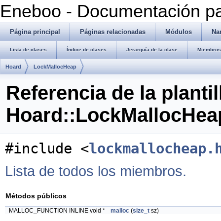
Eneboo - Documentación pa
Página principal
Páginas relacionadas
Módulos
Na
Lista de clases
Índice de clases
Jerarquía de la clase
Miembros 
Hoard
LockMallocHeap
Referencia de la plantil
Hoard::LockMallocHea
#include <
lockmallocheap.
Lista de todos los miembros.
Métodos públicos
MALLOC_FUNCTION INLINE void *
malloc
(
size_t
sz)