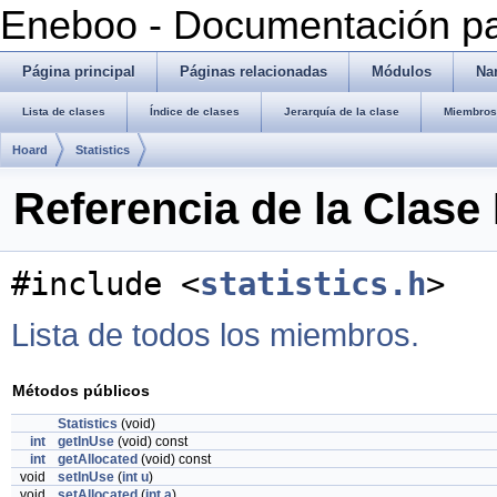
Eneboo - Documentación pa
Página principal
Páginas relacionadas
Módulos
Na
Lista de clases
Índice de clases
Jerarquía de la clase
Miembros 
Hoard
Statistics
Referencia de la Clase 
#include <
statistics.h
>
Lista de todos los miembros.
Métodos públicos
Statistics
(void)
int
getInUse
(void) const
int
getAllocated
(void) const
void
setInUse
(
int
u
)
void
setAllocated
(
int
a
)