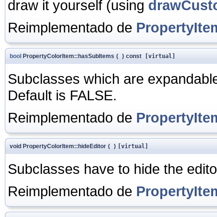
draw it yourself (using
drawCust
Reimplementado de
PropertyIte
bool
PropertyColorItem::hasSubItems
(
)
const
[virtual]
Subclasses which are expandable
Default is FALSE.
Reimplementado de
PropertyIte
void PropertyColorItem::hideEditor
(
)
[virtual]
Subclasses have to hide the edito
Reimplementado de
PropertyIte