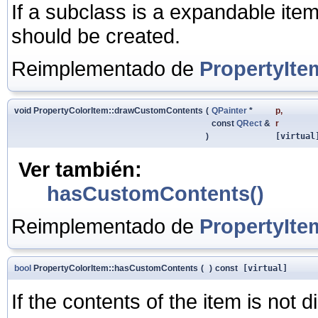
If a subclass is a expandable item,
should be created.
Reimplementado de
PropertyIte
void PropertyColorItem::drawCustomContents
(
QPainter
*
p
,
const
QRect
&
r
)
[virtual
Ver también:
hasCustomContents()
Reimplementado de
PropertyIte
bool
PropertyColorItem::hasCustomContents
(
)
const
[virtual]
If the contents of the item is not 