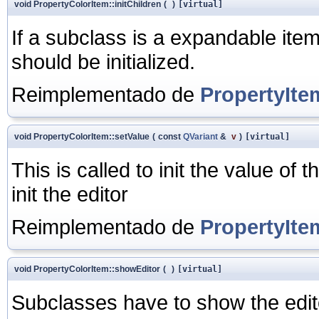
void PropertyColorItem::initChildren
(
)
[virtual]
If a subclass is a expandable item,
should be initialized.
Reimplementado de
PropertyIte
void PropertyColorItem::setValue
(
const
QVariant
&
v
)
[virtual]
This is called to init the value of
init the editor
Reimplementado de
PropertyIte
void PropertyColorItem::showEditor
(
)
[virtual]
Subclasses have to show the edito