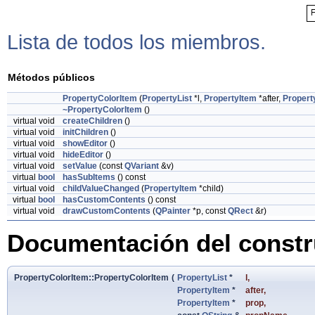
Lista de todos los miembros.
Métodos públicos
PropertyColorItem
(
PropertyList
*l,
PropertyItem
*after,
Propert
~PropertyColorItem
()
virtual void
createChildren
()
virtual void
initChildren
()
virtual void
showEditor
()
virtual void
hideEditor
()
virtual void
setValue
(const
QVariant
&v)
virtual
bool
hasSubItems
() const
virtual void
childValueChanged
(
PropertyItem
*child)
virtual
bool
hasCustomContents
() const
virtual void
drawCustomContents
(
QPainter
*p, const
QRect
&r)
Documentación del constru
PropertyColorItem::PropertyColorItem
(
PropertyList
*
l
,
PropertyItem
*
after
,
PropertyItem
*
prop
,