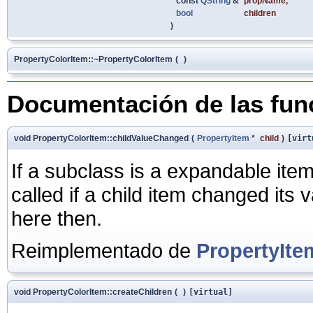
const
QString
&
propName
,
bool
children
)
PropertyColorItem::~PropertyColorItem
(
)
Documentación de las fu
void PropertyColorItem::childValueChanged
(
PropertyItem
*
child
)
[virt
If a subclass is a expandable item
called if a child item changed its 
here then.
Reimplementado de
PropertyIte
void PropertyColorItem::createChildren
(
)
[virtual]