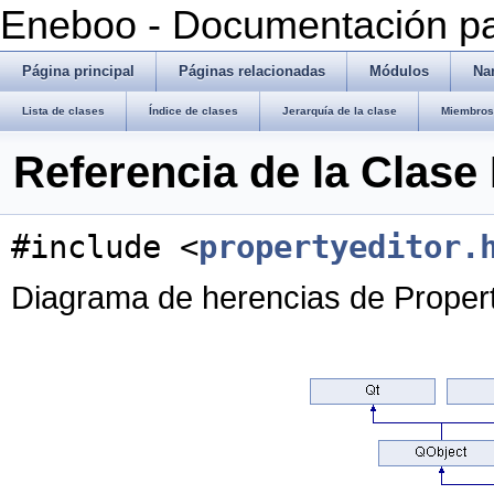
Eneboo - Documentación pa
Página principal
Páginas relacionadas
Módulos
Na
Lista de clases
Índice de clases
Jerarquía de la clase
Miembros 
Referencia de la Clase
#include <
propertyeditor.
Diagrama de herencias de Proper