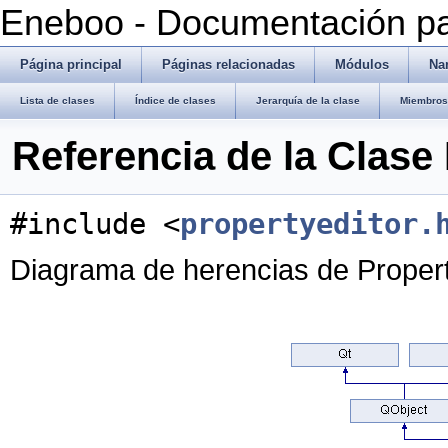
Eneboo - Documentación pa
Página principal
Páginas relacionadas
Módulos
Na
Lista de clases
Índice de clases
Jerarquía de la clase
Miembros 
Referencia de la Clase
#include <
propertyeditor.
Diagrama de herencias de Proper