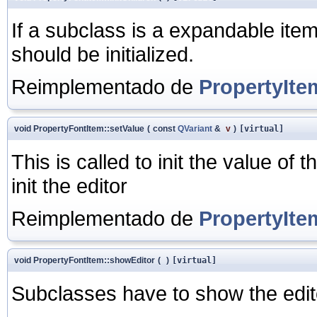
If a subclass is a expandable item,
should be initialized.
Reimplementado de
PropertyIte
void PropertyFontItem::setValue
(
const
QVariant
&
v
)
[virtual]
This is called to init the value of
init the editor
Reimplementado de
PropertyIte
void PropertyFontItem::showEditor
(
)
[virtual]
Subclasses have to show the edito