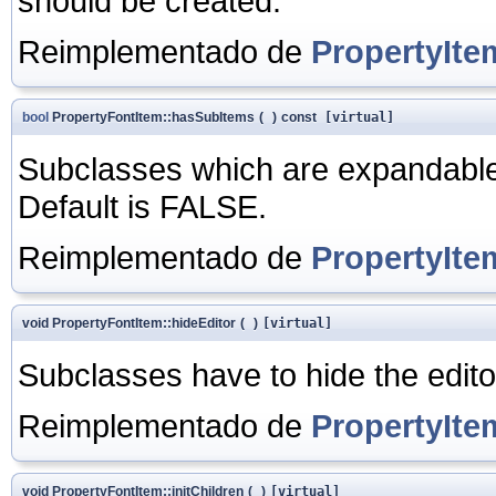
should be created.
Reimplementado de
PropertyIte
bool
PropertyFontItem::hasSubItems
(
)
const
[virtual]
Subclasses which are expandable
Default is FALSE.
Reimplementado de
PropertyIte
void PropertyFontItem::hideEditor
(
)
[virtual]
Subclasses have to hide the edito
Reimplementado de
PropertyIte
void PropertyFontItem::initChildren
(
)
[virtual]