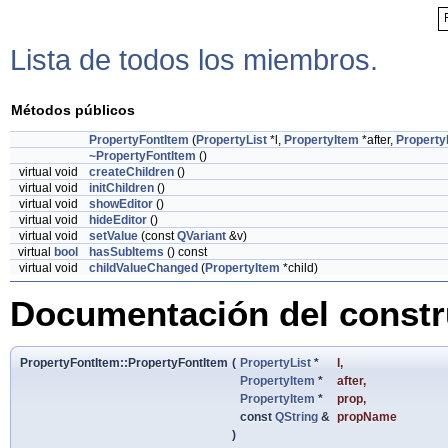
Lista de todos los miembros.
Métodos públicos
PropertyFontItem
(
PropertyList
*l,
PropertyItem
*after,
Property
~PropertyFontItem
()
virtual void
createChildren
()
virtual void
initChildren
()
virtual void
showEditor
()
virtual void
hideEditor
()
virtual void
setValue
(const
QVariant
&v)
virtual
bool
hasSubItems
() const
virtual void
childValueChanged
(
PropertyItem
*child)
Documentación del constru
PropertyFontItem::PropertyFontItem
(
PropertyList
*
l
,
PropertyItem
*
after
,
PropertyItem
*
prop
,
const
QString
&
propName
)